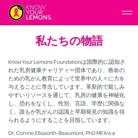
オ
ー
プ
ン
私たちの物語
メ
ニ
ュ
Know Your Lemons Foundationは国際的に認知さ
ー
れた乳房健康チャリティー団体であり、救命の
ための乳がん教育によって世界中の人々に力を
与えることに専念しています。革新的で親しみ
やすいリソースを通じて、乳房の健康を神秘化
し、恐れをなくし、性別、言語、学歴に関係な
く、誰もが乳がんの認識と早期発見の知識を得
られるようにすることを目指しています。
Dr. Corrine Ellsworth-Beaumont, PhD MFA is a 