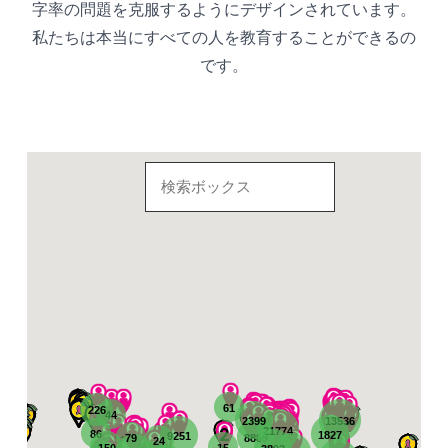
字率の問題を克服するようにデザインされています。
私たちは本当にすべての人を教育することができるの
です。
2
4
2
2
2
2
2
11
2
12
2
2
2
2
2
2
2
2
61
226
6
2
2
5
2
2
2
2
8
2
46
13
10
3
2
9
5
5
4
4
7
2
4
2
2
2
3
6
3
3
14
2
3
3
2
2
5
5
8
2
3
3
8
3
2
2
44
2
3
2
2
3
2
2
8
3
2
6
4
3
3
2
2
3
2
2
4
3
2
4
2
2
4
2
2399
5
2
4
2
2
2
13536
12
4
2
4
2
5
2
5
2
2
13
2
2
2
2
8
2
21774
2
2
2
6
3
86
1827
9251
4
79
6
8889
24
2
3
2
2