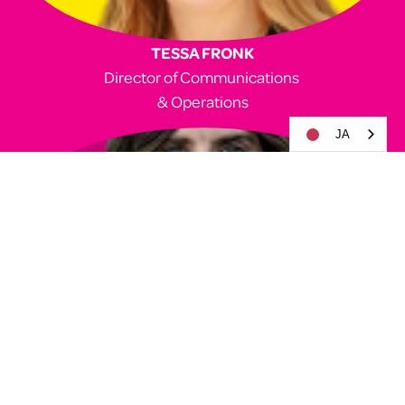
TESSA FRONK
Director of Communications 
& Operations
JA
SABRINA SKILES
コミュニティ・マネージャー