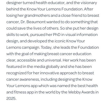
designer turned health educator, and the visionary 
behind the Know Your Lemons Foundation. After 
losing her grandmothers and a close friend to breast 
cancer, Dr. Beaumont wanted to do something that 
could save the lives of others. So she put her design 
skills to work, pursued her PhD in visual information 
design, and developed the iconic Know Your 
Lemons campaign. Today, she leads the Foundation 
with the goal of making breast cancer education 
clear, accessible and universal. Her work has been 
featured in the media globally and she has been 
recognized for her innovative approach to breast 
cancer awareness, including designing the Know 
Your Lemons app which was named the best health 
and fitness app in the world by the Webby Awards in 
2025.