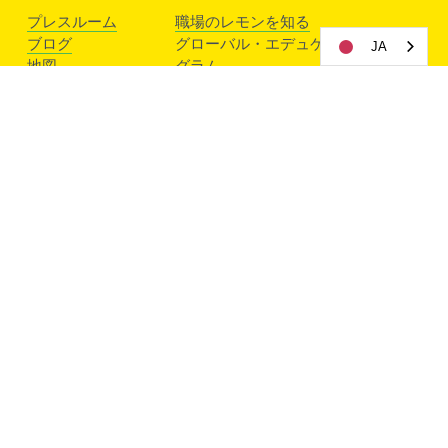
プレスルーム
職場のレモンを知る
ブログ
グローバル・エデュケーター・プロ
JA
地図
グラム
連絡先
グローバルパートナーネットワーク
KYLアプリ
Know Your Lemons アンバサダー
教材を入手する
参加する
ボランティア
寄付する
スポンサー
募金
プライバシーポリシー
画像使用ポリシー
©2025｜無断複写・転載を禁じます